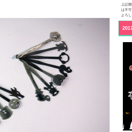
。
上記期
は不可
よろし
20