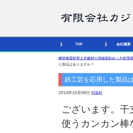
TOP
会社概要
鋼管橋梁鉄骨土木建材の溶融亜鉛めっき処理後の合番照
た製品はありますか？
鉄工芸を応用した製品
2014年10月09日
[
Q&A
]
ございます。干
使うカンカン棒