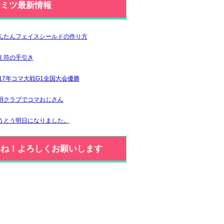
ジミツ最新情報
んたんフェイスシールドの作り方
え符の手引き
017年コマ大戦G1全国大会優勝
明クラブでコマおじさん
うとう明日になりました。
いね！よろしくお願いします