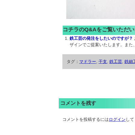
コチラのQ&Aをご覧いただ
鉄工芸の発注をしたいのですが？
ザインでご提案いたします。また、
タグ：
マドラー
,
干支
,
鉄工芸
,
鉄細
コメントを残す
コメントを投稿するには
ログイン
して