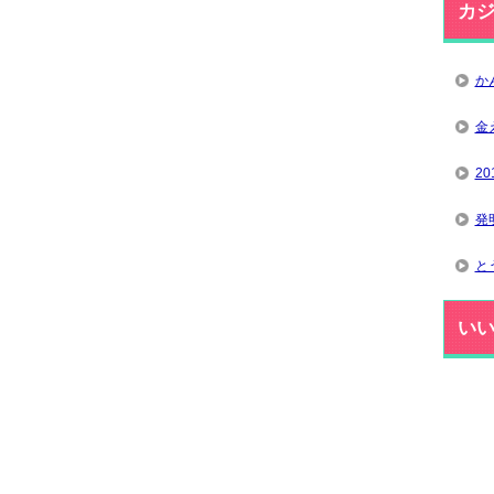
カ
か
金
2
発
と
い