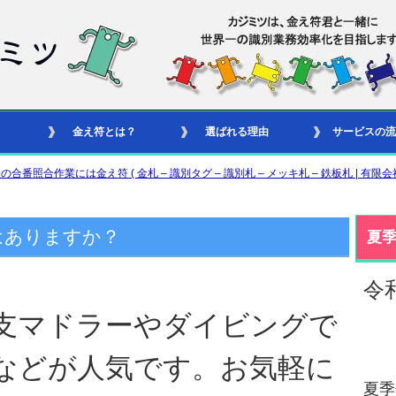
金え符とは？
選ばれる理由
サービスの流
合作業には金え符 ( 金札 – 識別タグ – 識別札 – メッキ札 – 鉄板札 | 有限会
はありますか？
夏
令
支マドラーやダイビングで
などが人気です。お気軽に
夏季