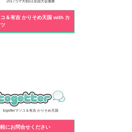
2017コマ大戦G1全国大会優勝
コ＆有吉 かりそめ天国 with カ
ミツ
togetterマツコ＆有吉 かりそめ天国
気軽にお問合せください