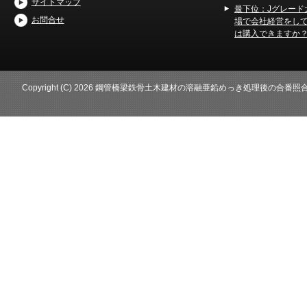
サイトマップ
最下位：Jグレード
お問合せ
場で会社経営をし
は購入できますか
Copyright (C) 2026 鋼管橋梁鉄骨土木建材の溶融亜鉛めっき処理後の合番照合