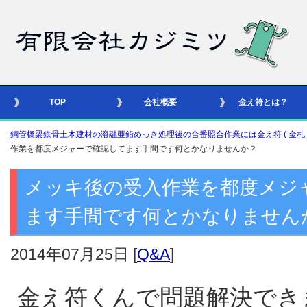
TOP
会社概要
金え符とは？
鋼管橋梁鉄骨土木建材の溶融亜鉛めっき処理後の合番照合作業には金え符 ( 金札 – 識別
作業を都度メジャーで確認してます手間です何とかなりませんか？
メッキ後の受入作業を都度メジ
ます手間です何とかなりません
2014年07月25日
[
Q&A
]
金え符くんで問題解決でき