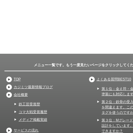
メニュー一覧です。もう一度見たいページをクリックしてく
TOP
よくある質問BEST10
カジミツ最新情報ブログ
第１位：金え符・
塗装にも対応しま
会社概要
第２位：鉄骨の受
鉄工芸受賞歴
を間違えます。こ
コマ大戦受賞履歴
タグを使うのです
メディア掲載実績
第３位：Mグレー
設計をしています
サービスの流れ
できますか？