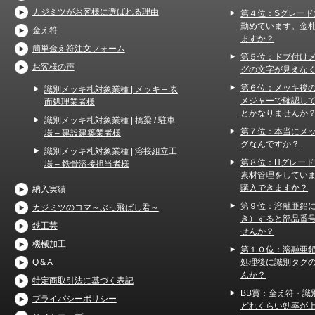
カジミツがお客様に選ばれる理由
第４位：Sグレード
勤めています。金
金え符
ますか？
簡単金え符注文フォーム
第５位：ドブ付け
お客様の声
グの文字が見えな
第６位：メッキ後
識別メッキ札対象業種 | メッキ – 表
メジャーで確認し
面処理業者様
とかなりませんか
識別メッキ札対象業種 | 橋梁 / 駐車
第７位：本当にメ
場 – 建設建築業者様
グなんですか？
識別メッキ札対象業種 | 溶接組立工
第８位：Hグレー
場 – 鉄骨溶接担当者様
素材管理をしてい
購入できますか？
納入実績
第９位：溶融亜鉛
カジミツのコマ～ぶっ飛ばし君～
き）すると部品番
鉄工芸
せんか？
機械加工
第１０位：溶融亜
処理後に識別タグ
Q＆A
んか？
特定商取引法に基づく表記
BB賞：金え符・識
プライバシーポリシー
どれくらい効率が