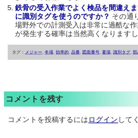
鉄骨の受入作業でよく検品を間違え
に識別タグを使うのですか？
その通
場野外での計測受入は非常に過酷な作
が発生する確率は当然高くなりますし、
タグ：
メジャー
,
冬場
,
効率的
,
品番
,
図面番号
,
夏場
,
識別タグ
,
部
コメントを残す
コメントを投稿するには
ログイン
して