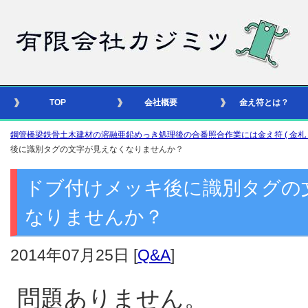
TOP
会社概要
金え符とは？
鋼管橋梁鉄骨土木建材の溶融亜鉛めっき処理後の合番照合作業には金え符 ( 金札 – 識別
後に識別タグの文字が見えなくなりませんか？
ドブ付けメッキ後に識別タグの
なりませんか？
2014年07月25日
[
Q&A
]
問題ありません。