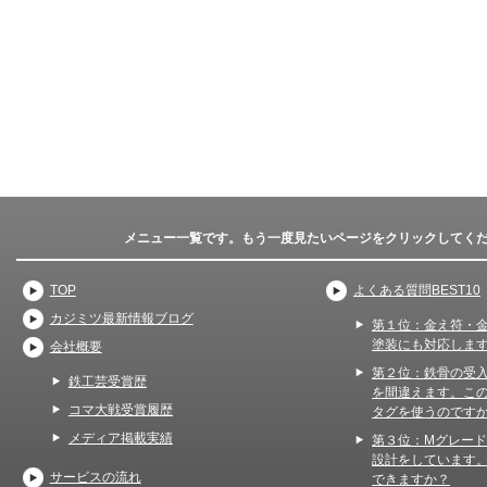
メニュー一覧です。もう一度見たいページをクリックしてく
TOP
よくある質問BEST10
カジミツ最新情報ブログ
第１位：金え符・
塗装にも対応しま
会社概要
第２位：鉄骨の受
鉄工芸受賞歴
を間違えます。こ
コマ大戦受賞履歴
タグを使うのです
メディア掲載実績
第３位：Mグレー
設計をしています
サービスの流れ
できますか？