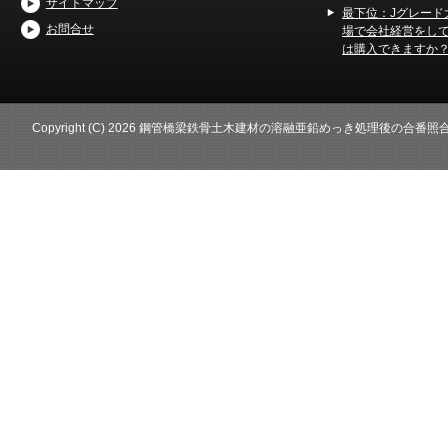
サイトマップ
最下位：Jグレード
お問合せ
場で会社経営をし
は購入できますか
Copyright (C) 2026 鋼管橋梁鉄骨土木建材の溶融亜鉛めっき処理後の合番照合