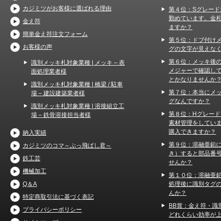
カジミツがお客様に選ばれる理由
第４位：Sグレード
勤めています。金
金え符
ますか？
簡単金え符注文フォーム
第５位：ドブ付け
お客様の声
グの文字が見えな
第６位：メッキ後
識別メッキ札対象業種 | メッキ – 表
メジャーで確認し
面処理業者様
とかなりませんか
識別メッキ札対象業種 | 橋梁 / 駐車
第７位：本当にメ
場 – 建設建築業者様
グなんですか？
識別メッキ札対象業種 | 溶接組立工
第８位：Hグレー
場 – 鉄骨溶接担当者様
素材管理をしてい
購入できますか？
納入実績
第９位：溶融亜鉛
カジミツのコマ～ぶっ飛ばし君～
き）すると部品番
鉄工芸
せんか？
機械加工
第１０位：溶融亜
処理後に識別タグ
Q＆A
んか？
特定商取引法に基づく表記
BB賞：金え符・識
プライバシーポリシー
どれくらい効率が