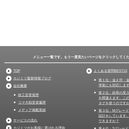
メニュー一覧です。もう一度見たいページをクリックしてく
TOP
よくある質問BEST10
カジミツ最新情報ブログ
第１位：金え符・
塗装にも対応しま
会社概要
第２位：鉄骨の受
鉄工芸受賞歴
を間違えます。こ
コマ大戦受賞履歴
タグを使うのです
メディア掲載実績
第３位：Mグレー
設計をしています
サービスの流れ
できますか？
カジミツがお客様に選ばれる理由
第４位：Sグレード