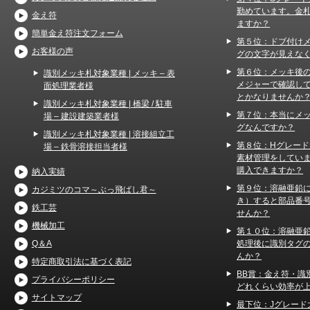
勤めています。金
金え符
ますか？
簡単金え符注文フォーム
第５位：ドブ付け
お客様の声
グの文字が見えな
第６位：メッキ後
識別メッキ札対象業種 | メッキ – 表
メジャーで確認し
面処理業者様
とかなりませんか
識別メッキ札対象業種 | 橋梁 / 駐車
第７位：本当にメ
場 – 建設建築業者様
グなんですか？
識別メッキ札対象業種 | 溶接組立工
第８位：Hグレー
場 – 鉄骨溶接担当者様
素材管理をしてい
購入できますか？
納入実績
第９位：溶融亜鉛
カジミツのコマ～ぶっ飛ばし君～
き）すると部品番
鉄工芸
せんか？
機械加工
第１０位：溶融亜
処理後に識別タグ
Q＆A
んか？
特定商取引法に基づく表記
BB賞：金え符・識
プライバシーポリシー
どれくらい効率が
サイトマップ
最下位：Jグレード