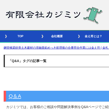
TOP
会社概要
金え符とは？
鋼管橋梁鉄骨土木建材の溶融亜鉛めっき処理後の合番照合作業には金え符 ( 金札 – 識別
「Q&A」タグの記事一覧
Q＆A
カジミツでは、お客様のご相談や問題解決事例をQ&Aページでご紹