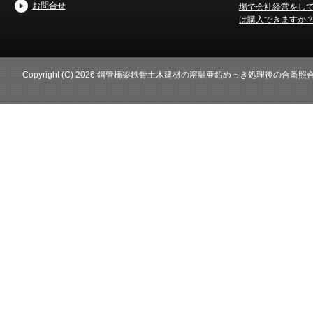
お問合せ
場で会社経営をし
は購入できますか
Copyright (C) 2026 鋼管橋梁鉄骨土木建材の溶融亜鉛めっき処理後の合番照合