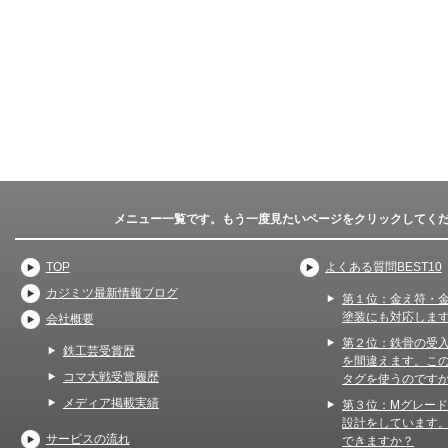
メニュー一覧です。もう一度見たいページをクリックしてく
TOP
よくある質問BEST10
カジミツ最新情報ブログ
第１位：金え符・
塗装にも対応しま
会社概要
第２位：鉄骨の受
鉄工芸受賞歴
を間違えます。こ
コマ大戦受賞履歴
タグを使うのです
メディア掲載実績
第３位：Mグレー
設計をしています
サービスの流れ
できますか？