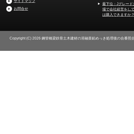
サイトマップ
最下位：Jグレード
お問合せ
場で会社経営をし
は購入できますか
Copyright (C) 2026 鋼管橋梁鉄骨土木建材の溶融亜鉛めっき処理後の合番照合