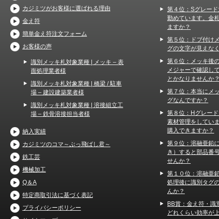
カジミツがお客様に選ばれる理由
第４位：Sグレード
勤めています。金
金え符
ますか？
簡単金え符注文フォーム
第５位：ドブ付け
お客様の声
グの文字が見えな
第６位：メッキ後
識別メッキ札対象業種 | メッキ – 表
メジャーで確認し
面処理業者様
とかなりませんか
識別メッキ札対象業種 | 橋梁 / 駐車
第７位：本当にメ
場 – 建設建築業者様
グなんですか？
識別メッキ札対象業種 | 溶接組立工
第８位：Hグレー
場 – 鉄骨溶接担当者様
素材管理をしてい
購入できますか？
納入実績
第９位：溶融亜鉛
カジミツのコマ～ぶっ飛ばし君～
き）すると部品番
鉄工芸
せんか？
機械加工
第１０位：溶融亜
処理後に識別タグ
Q＆A
んか？
特定商取引法に基づく表記
BB賞：金え符・識
プライバシーポリシー
どれくらい効率が