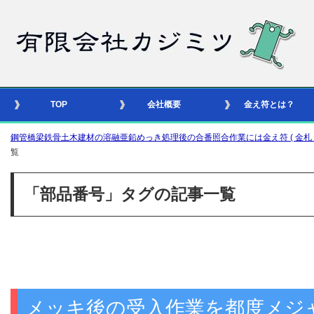
TOP
会社概要
金え符とは？
鋼管橋梁鉄骨土木建材の溶融亜鉛めっき処理後の合番照合作業には金え符 ( 金札 – 識別
覧
「部品番号」タグの記事一覧
メッキ後の受入作業を都度メジ