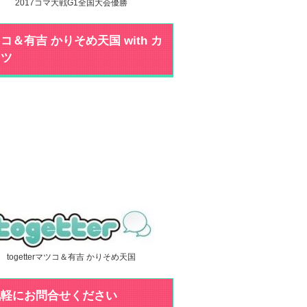
2017コマ大戦G1全国大会優勝
コ＆有吉 かりそめ天国 with カ
ミツ
togetterマツコ＆有吉 かりそめ天国
気軽にお問合せください