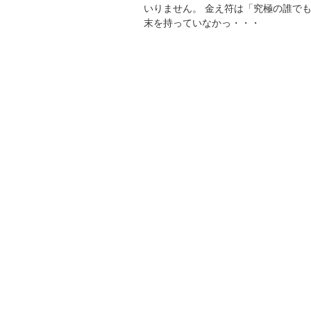
いりません。 金え符は「究極の誰で
末を持っていなかっ・・・