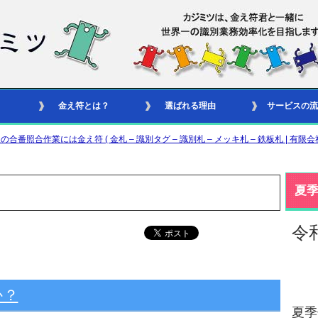
金え符とは？
選ばれる理由
サービスの流
合作業には金え符 ( 金札 – 識別タグ – 識別札 – メッキ札 – 鉄板札 | 有限会
夏
令
か？
夏季