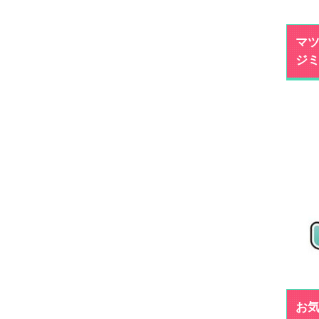
マツ
ジ
お