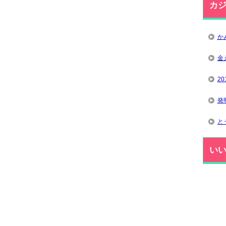
カ
か
金
2
発
と
い