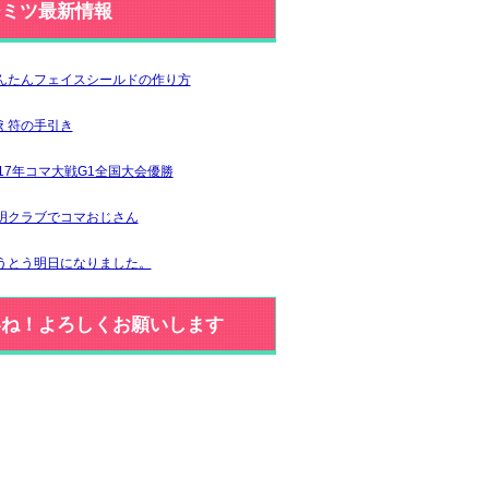
ジミツ最新情報
んたんフェイスシールドの作り方
え符の手引き
017年コマ大戦G1全国大会優勝
明クラブでコマおじさん
うとう明日になりました。
いね！よろしくお願いします