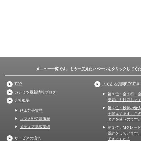
メニュー一覧です。もう一度見たいページをクリックしてく
TOP
よくある質問BEST10
カジミツ最新情報ブログ
第１位：金え符・
塗装にも対応しま
会社概要
第２位：鉄骨の受
鉄工芸受賞歴
を間違えます。こ
コマ大戦受賞履歴
タグを使うのです
メディア掲載実績
第３位：Mグレー
設計をしています
サービスの流れ
できますか？