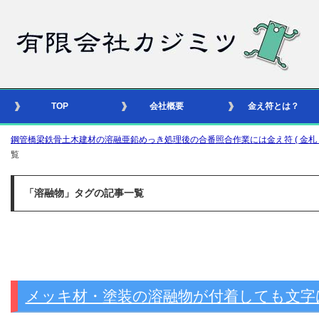
TOP
会社概要
金え符とは？
鋼管橋梁鉄骨土木建材の溶融亜鉛めっき処理後の合番照合作業には金え符 ( 金札 – 識別
覧
「溶融物」タグの記事一覧
メッキ材・塗装の溶融物が付着しても文字