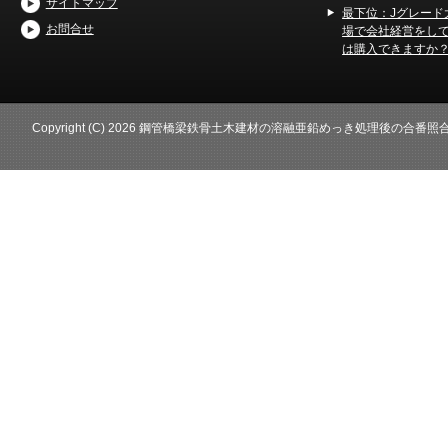
サイトマップ
最下位：Jグレード
お問合せ
場で会社経営をし
は購入できますか
Copyright (C) 2026 鋼管橋梁鉄骨土木建材の溶融亜鉛めっき処理後の合番照合