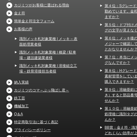
カジミツがお客様に選ばれる理由
第４位：Sグレード
勤めています。金
金え符
ますか？
簡単金え符注文フォーム
第５位：ドブ付け
お客様の声
グの文字が見えな
第６位：メッキ後
識別メッキ札対象業種 | メッキ – 表
メジャーで確認し
面処理業者様
とかなりませんか
識別メッキ札対象業種 | 橋梁 / 駐車
第７位：本当にメ
場 – 建設建築業者様
グなんですか？
識別メッキ札対象業種 | 溶接組立工
第８位：Hグレー
場 – 鉄骨溶接担当者様
素材管理をしてい
購入できますか？
納入実績
第９位：溶融亜鉛
カジミツのコマ～ぶっ飛ばし君～
き）すると部品番
鉄工芸
せんか？
機械加工
第１０位：溶融亜
処理後に識別タグ
Q＆A
んか？
特定商取引法に基づく表記
BB賞：金え符・識
プライバシーポリシー
どれくらい効率が