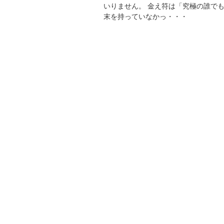
いりません。 金え符は「究極の誰で
末を持っていなかっ・・・