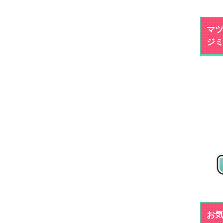
マツ
ジ
お