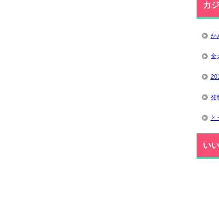
カ
か
金
2
発
と
い