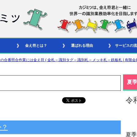
金え符とは？
選ばれる理由
サービスの流
合作業には金え符 ( 金札 – 識別タグ – 識別札 – メッキ札 – 鉄板札 | 有限会
夏
令
か？
夏季