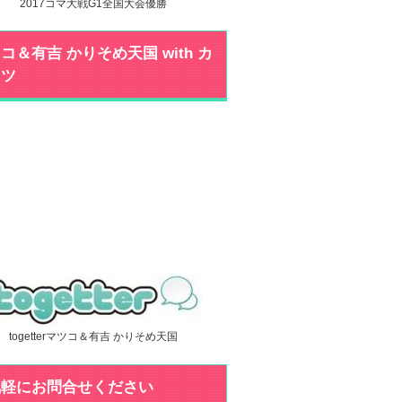
2017コマ大戦G1全国大会優勝
コ＆有吉 かりそめ天国 with カ
ミツ
togetterマツコ＆有吉 かりそめ天国
気軽にお問合せください