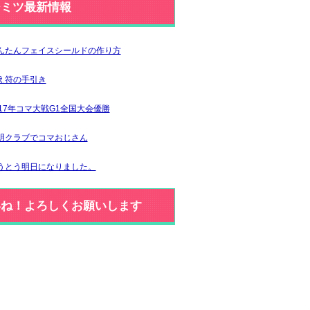
ジミツ最新情報
んたんフェイスシールドの作り方
え符の手引き
017年コマ大戦G1全国大会優勝
明クラブでコマおじさん
うとう明日になりました。
いね！よろしくお願いします