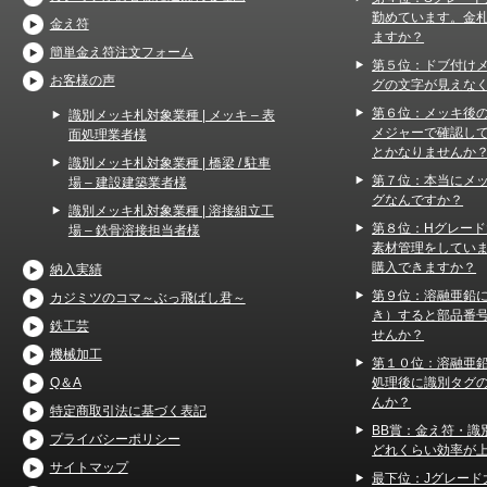
勤めています。金
金え符
ますか？
簡単金え符注文フォーム
第５位：ドブ付け
お客様の声
グの文字が見えな
第６位：メッキ後
識別メッキ札対象業種 | メッキ – 表
メジャーで確認し
面処理業者様
とかなりませんか
識別メッキ札対象業種 | 橋梁 / 駐車
第７位：本当にメ
場 – 建設建築業者様
グなんですか？
識別メッキ札対象業種 | 溶接組立工
第８位：Hグレー
場 – 鉄骨溶接担当者様
素材管理をしてい
購入できますか？
納入実績
第９位：溶融亜鉛
カジミツのコマ～ぶっ飛ばし君～
き）すると部品番
鉄工芸
せんか？
機械加工
第１０位：溶融亜
処理後に識別タグ
Q＆A
んか？
特定商取引法に基づく表記
BB賞：金え符・識
プライバシーポリシー
どれくらい効率が
サイトマップ
最下位：Jグレード