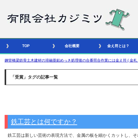
TOP
会社概要
金え符とは？
鋼管橋梁鉄骨土木建材の溶融亜鉛めっき処理後の合番照合作業には金え符 ( 金札 – 識別
「受賞」タグの記事一覧
鉄工芸とは何ですか？
鉄工芸は新しい芸術の表現方法で、金属の板を細かくカットし、そ