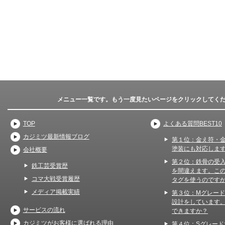
メニュー一覧です。もう一度見たいページをクリックしてく
TOP
よくある質問BEST10
カジミツ最新情報ブログ
第１位：金え符・
塗装にも対応しま
会社概要
第２位：鉄骨の受
鉄工芸受賞歴
を間違えます。こ
コマ大戦受賞履歴
タグを使うのです
メディア掲載実績
第３位：Mグレー
設計をしています
サービスの流れ
できますか？
カジミツがお客様に選ばれる理由
第４位：Sグレード