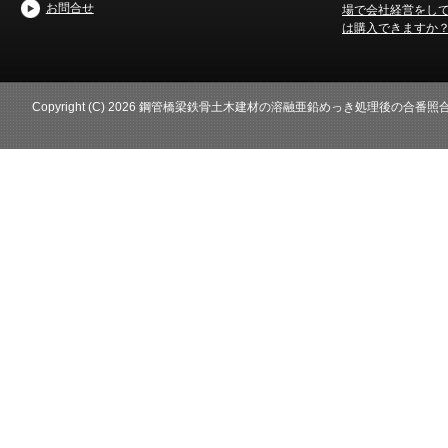
お問合せ
場で会社経営をし
は購入できますか
Copyright (C) 2026 鋼管橋梁鉄骨土木建材の溶融亜鉛めっき処理後の合番照合