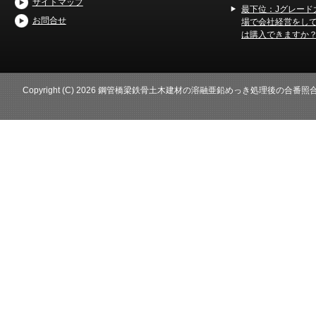
サイトマップ
最下位：Jグレード
お問合せ
場で会社経営をし
は購入できますか
Copyright (C) 2026 鋼管橋梁鉄骨土木建材の溶融亜鉛めっき処理後の合番照合