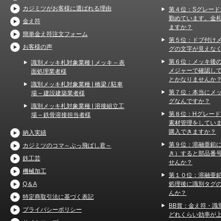
カジミツがお客様に選ばれる理由
第４位：Sグレード
勤めています。金
金え符
ますか？
簡単金え符注文フォーム
第５位：ドブ付け
お客様の声
グの文字が見えな
第６位：メッキ後
識別メッキ札対象業種 | メッキ – 表
メジャーで確認し
面処理業者様
とかなりませんか
識別メッキ札対象業種 | 橋梁 / 駐車
第７位：本当にメ
場 – 建設建築業者様
グなんですか？
識別メッキ札対象業種 | 溶接組立工
第８位：Hグレー
場 – 鉄骨溶接担当者様
素材管理をしてい
購入できますか？
納入実績
第９位：溶融亜鉛
カジミツのコマ～ぶっ飛ばし君～
き）すると部品番
鉄工芸
せんか？
機械加工
第１０位：溶融亜
処理後に識別タグ
Q＆A
んか？
特定商取引法に基づく表記
BB賞：金え符・識
プライバシーポリシー
どれくらい効率が