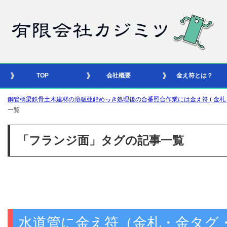
TOP
会社概要
金え符とは？
鋼管橋梁鉄骨土木建材の溶融亜鉛めっき処理後の合番照合作業には金え符 ( 金札 – 識別
一覧
「フランジ面」タグの記事一覧
水道管に金え符（金札・金タグ