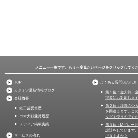
メニュー一覧です。もう一度見たいページをクリックしてく
TOP
よくある質問BEST10
カジミツ最新情報ブログ
第１位：金え符・
塗装にも対応しま
会社概要
第２位：鉄骨の受
鉄工芸受賞歴
を間違えます。こ
コマ大戦受賞履歴
タグを使うのです
メディア掲載実績
第３位：Mグレー
設計をしています
サービスの流れ
できますか？