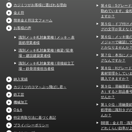
カジミツがお客様に選ばれる理由
第４位：Sグレード
勤めています。金
金え符
ますか？
簡単金え符注文フォーム
第５位：ドブ付け
お客様の声
グの文字が見えな
第６位：メッキ後
識別メッキ札対象業種 | メッキ – 表
メジャーで確認し
面処理業者様
とかなりませんか
識別メッキ札対象業種 | 橋梁 / 駐車
第７位：本当にメ
場 – 建設建築業者様
グなんですか？
識別メッキ札対象業種 | 溶接組立工
第８位：Hグレー
場 – 鉄骨溶接担当者様
素材管理をしてい
購入できますか？
納入実績
第９位：溶融亜鉛
カジミツのコマ～ぶっ飛ばし君～
き）すると部品番
鉄工芸
せんか？
機械加工
第１０位：溶融亜
処理後に識別タグ
Q＆A
んか？
特定商取引法に基づく表記
BB賞：金え符・識
プライバシーポリシー
どれくらい効率が