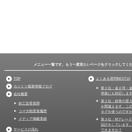
メニュー一覧です。もう一度見たいページをクリックしてく
TOP
よくある質問BEST10
カジミツ最新情報ブログ
第１位：金え符・
塗装にも対応しま
会社概要
第２位：鉄骨の受
鉄工芸受賞歴
を間違えます。こ
コマ大戦受賞履歴
タグを使うのです
メディア掲載実績
第３位：Mグレー
設計をしています
サービスの流れ
できますか？