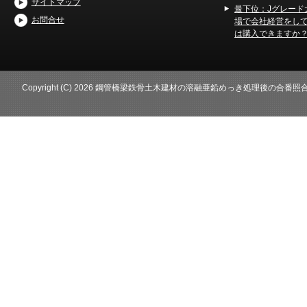
サイトマップ
最下位：Jグレード
お問合せ
場で会社経営をし
は購入できますか
Copyright (C) 2026 鋼管橋梁鉄骨土木建材の溶融亜鉛めっき処理後の合番照合