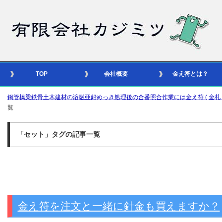
TOP
会社概要
金え符とは？
鋼管橋梁鉄骨土木建材の溶融亜鉛めっき処理後の合番照合作業には金え符 ( 金札 – 識別
覧
「セット」タグの記事一覧
金え符を注文と一緒に針金も買えますか？