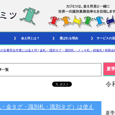
金え符とは？
選ばれる理由
サービスの流
合作業には金え符 ( 金札 – 識別タグ – 識別札 – メッキ札 – 鉄板札 | 有限会
夏
事一覧
令
札・金タグ・識別札・識別タグ）は使え
夏季