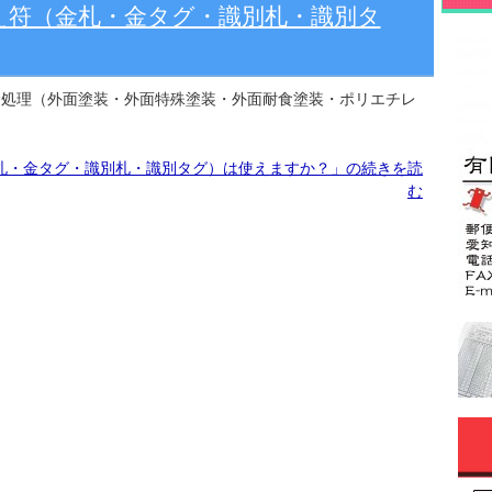
え符（金札・金タグ・識別札・識別タ
食処理（外面塗装・外面特殊塗装・外面耐食塗装・ポリエチレ
札・金タグ・識別札・識別タグ）は使えますか？」の続きを読
む