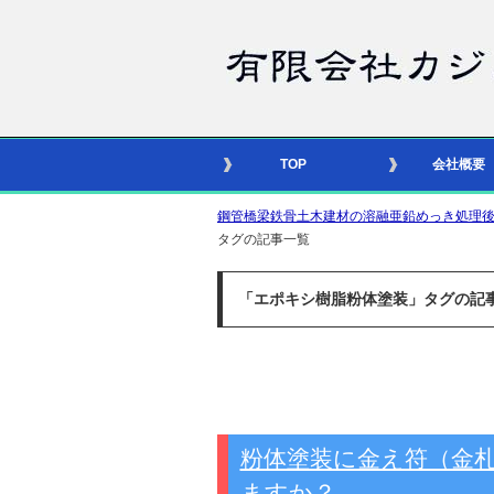
TOP
会社概要
鋼管橋梁鉄骨土木建材の溶融亜鉛めっき処理後の合番照
タグの記事一覧
「エポキシ樹脂粉体塗装」タグの記
粉体塗装に金え符（金
ますか？