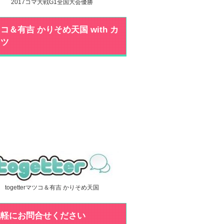
2017コマ大戦G1全国大会優勝
コ＆有吉 かりそめ天国 with カ
ミツ
togetterマツコ＆有吉 かりそめ天国
気軽にお問合せください