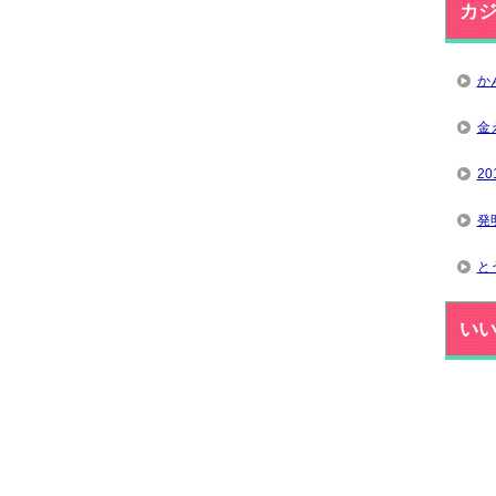
カ
か
金
2
発
と
い