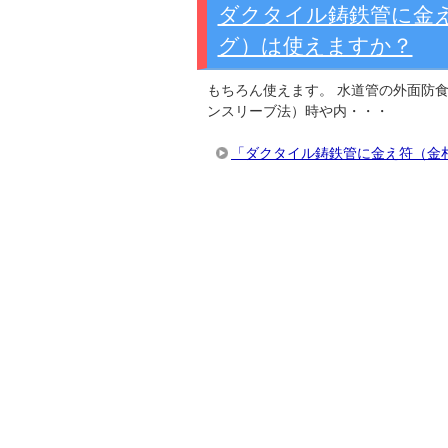
ダクタイル鋳鉄管に金
グ）は使えますか？
もちろん使えます。 水道管の外面防
ンスリーブ法）時や内・・・
「ダクタイル鋳鉄管に金え符（金