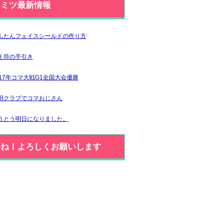
ジミツ最新情報
んたんフェイスシールドの作り方
え符の手引き
017年コマ大戦G1全国大会優勝
明クラブでコマおじさん
うとう明日になりました。
いね！よろしくお願いします