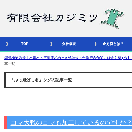
TOP
会社概要
金え符とは？
鋼管橋梁鉄骨土木建材の溶融亜鉛めっき処理後の合番照合作業には金え符 ( 金札 – 識別
事一覧
「ぶっ飛ばし君」タグの記事一覧
コマ大戦のコマも加工しているのですか