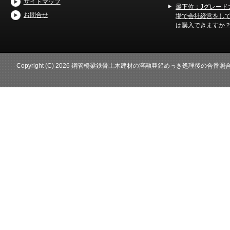
サイトマップ
最下位：Jグレード
お問合せ
場で会社経営をし
は購入できますか
Copyright (C) 2026 鋼管橋梁鉄骨土木建材の溶融亜鉛めっき処理後の合番照合