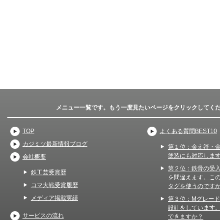
メニュー一覧です。もう一度見たいページをクリックしてく
TOP
よくある質問BEST10
カジミツ最新情報ブログ
第１位：金え符・
塗装にも対応しま
会社概要
第２位：鉄骨の受
鉄工芸受賞歴
を間違えます。こ
コマ大戦受賞履歴
タグを使うのです
メディア掲載実績
第３位：Mグレー
設計をしています
サービスの流れ
できますか？