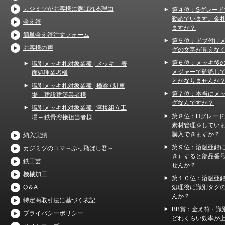
カジミツがお客様に選ばれる理由
第４位：Sグレード
勤めています。金
金え符
ますか？
簡単金え符注文フォーム
第５位：ドブ付け
お客様の声
グの文字が見えな
第６位：メッキ後
識別メッキ札対象業種 | メッキ – 表
メジャーで確認し
面処理業者様
とかなりませんか
識別メッキ札対象業種 | 橋梁 / 駐車
第７位：本当にメ
場 – 建設建築業者様
グなんですか？
識別メッキ札対象業種 | 溶接組立工
第８位：Hグレー
場 – 鉄骨溶接担当者様
素材管理をしてい
購入できますか？
納入実績
第９位：溶融亜鉛
カジミツのコマ～ぶっ飛ばし君～
き）すると部品番
鉄工芸
せんか？
機械加工
第１０位：溶融亜
処理後に識別タグ
Q＆A
んか？
特定商取引法に基づく表記
BB賞：金え符・識
プライバシーポリシー
どれくらい効率が