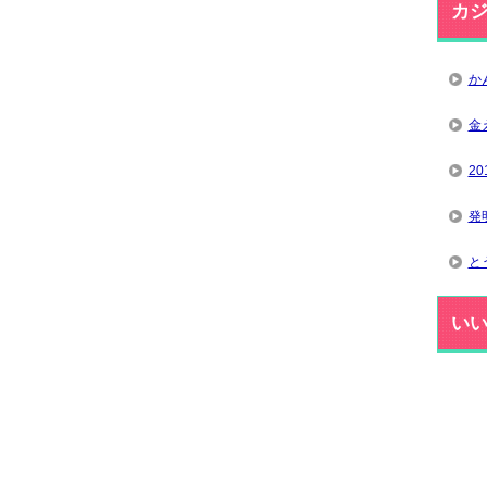
カ
か
金
2
発
と
い