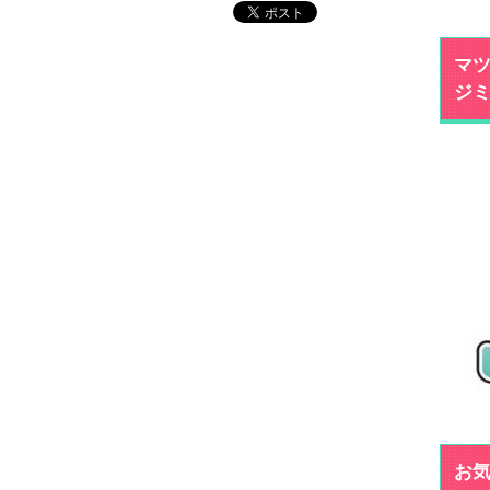
マツ
ジ
お