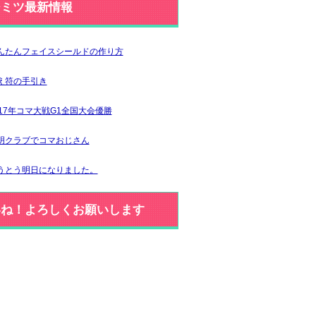
ジミツ最新情報
んたんフェイスシールドの作り方
え符の手引き
017年コマ大戦G1全国大会優勝
明クラブでコマおじさん
うとう明日になりました。
いね！よろしくお願いします