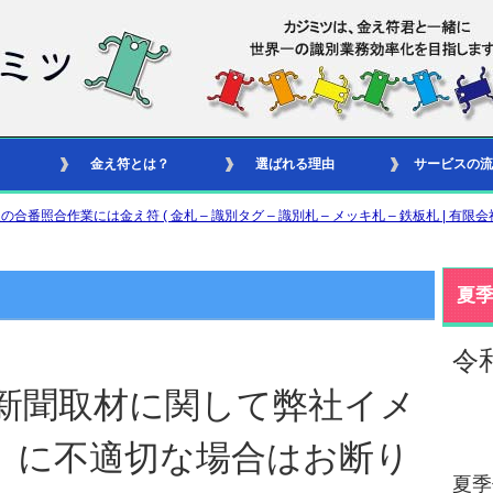
金え符とは？
選ばれる理由
サービスの流
合作業には金え符 ( 金札 – 識別タグ – 識別札 – メッキ札 – 鉄板札 | 有限会
夏
令
新聞取材に関して弊社イメ
）に不適切な場合はお断り
夏季