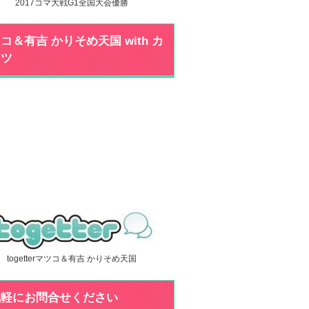
2017コマ大戦G1全国大会優勝
コ＆有吉 かりそめ天国 with カ
ミツ
togetterマツコ＆有吉 かりそめ天国
気軽にお問合せください