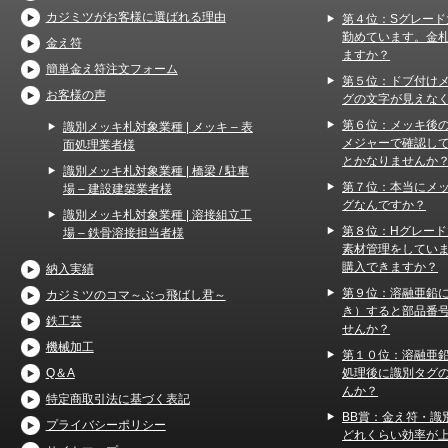
カジミツがお客様に選ばれる理由
第４位：Sグレード
勤めています。金
金え符
ますか？
簡単金え符注文フォーム
第５位：ドブ付け
お客様の声
グの文字が見えな
第６位：メッキ後
識別メッキ札対象業種 | メッキ – 表
メジャーで確認し
面処理業者様
とかなりませんか
識別メッキ札対象業種 | 橋梁 / 駐車
第７位：本当にメ
場 – 建設建築業者様
グなんですか？
識別メッキ札対象業種 | 溶接組立工
第８位：Hグレー
場 – 鉄骨溶接担当者様
素材管理をしてい
購入できますか？
納入実績
第９位：溶融亜鉛
カジミツのコマ～ぶっ飛ばし君～
き）すると部品番
鉄工芸
せんか？
機械加工
第１０位：溶融亜
処理後に識別タグ
Q＆A
んか？
特定商取引法に基づく表記
BB賞：金え符・識
プライバシーポリシー
どれくらい効率が