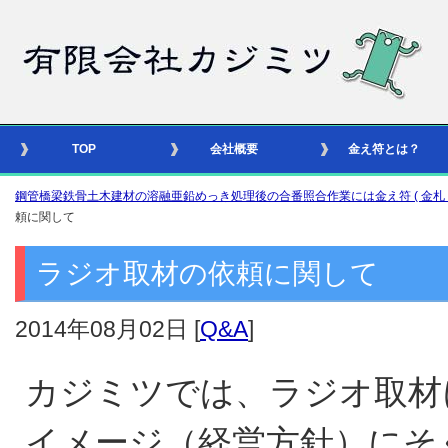
TOP
会社概要
金え符とは？
鋼管橋梁鉄骨土木建材の溶融亜鉛めっき処理後の合番照合作業には金え符 ( 金札 – 識別
頼に関して
ラジオ取材の依頼に関して
2014年08月02日
[
Q&A
]
カジミツでは、ラジオ取材
イメージ（経営方針）にそ