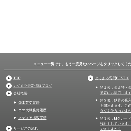
メニュー一覧です。もう一度見たいページをクリックしてく
TOP
よくある質問BEST10
カジミツ最新情報ブログ
第１位：金え符・
塗装にも対応しま
会社概要
第２位：鉄骨の受
鉄工芸受賞歴
を間違えます。こ
コマ大戦受賞履歴
タグを使うのです
メディア掲載実績
第３位：Mグレー
設計をしています
サービスの流れ
できますか？