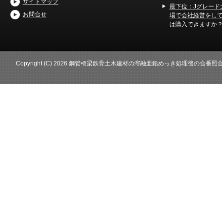
サイトマップ
最下位：Jグレード
お問合せ
場で会社経営をし
は購入できますか
Copyright (C) 2026 鋼管橋梁鉄骨土木建材の溶融亜鉛めっき処理後の合番照合